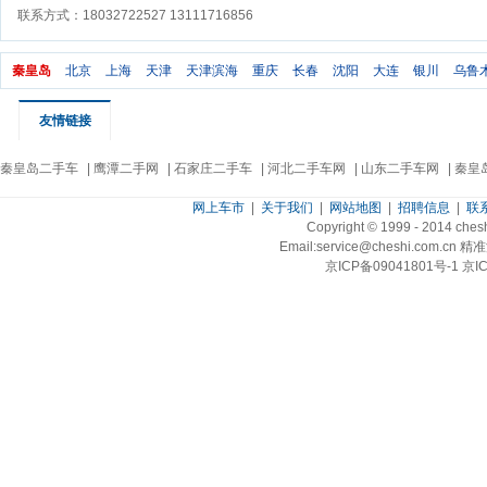
联系方式：18032722527 13111716856
秦皇岛
北京
上海
天津
天津滨海
重庆
长春
沈阳
大连
银川
乌鲁
友情链接
秦皇岛二手车
|
鹰潭二手网
|
石家庄二手车
|
河北二手车网
|
山东二手车网
|
秦皇
网上车市
|
关于我们
|
网站地图
|
招聘信息
|
联
Copyright © 1999 - 2014 ch
Email:service@cheshi.
京ICP备09041801号-1 京