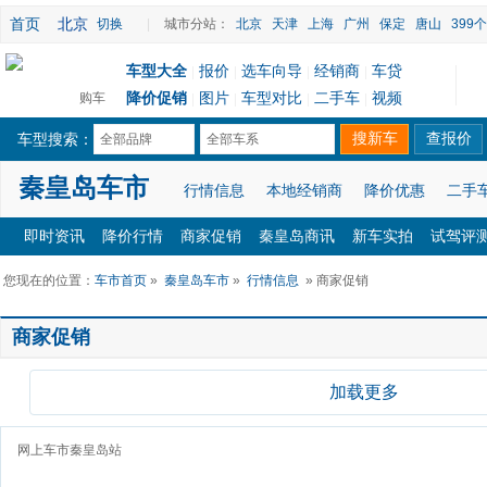
首页
北京
切换
|
城市分站：
北京
天津
上海
广州
保定
唐山
399
车型大全
报价
选车向导
经销商
车贷
|
|
|
|
降价促销
图片
车型对比
二手车
视频
购车
|
|
|
|
车型搜索：
全部品牌
全部车系
秦皇岛车市
行情信息
本地经销商
降价优惠
二手
即时资讯
降价行情
商家促销
秦皇岛商讯
新车实拍
试驾评
您现在的位置：
车市首页
»
秦皇岛车市
»
行情信息
» 商家促销
商家促销
加载更多
网上车市秦皇岛站