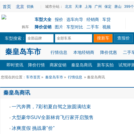
首页
北京
切换
|
城市分站：
北京
天津
上海
广州
保定
唐山
399
车型大全
报价
选车向导
经销商
车贷
|
|
|
|
降价促销
图片
车型对比
二手车
视频
购车
|
|
|
|
车型搜索：
全部品牌
全部车系
秦皇岛车市
行情信息
本地经销商
降价优惠
二手
即时资讯
降价行情
商家促销
秦皇岛商讯
新车实拍
试驾评
您现在的位置：
车市首页
»
秦皇岛车市
»
行情信息
» 秦皇岛商讯
秦皇岛商讯
一汽奔腾，7彩初夏自驾之旅圆满结束
▪
大型豪华SUV全新林肯飞行家开启预售
▪
冰爽度假 挑战暑"价"
▪