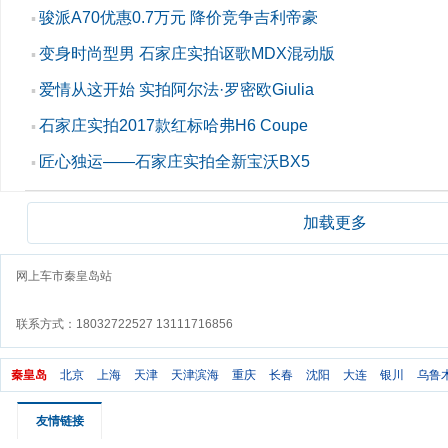
骏派A70优惠0.7万元 降价竞争吉利帝豪
▪
变身时尚型男 石家庄实拍讴歌MDX混动版
▪
爱情从这开始 实拍阿尔法·罗密欧Giulia
▪
石家庄实拍2017款红标哈弗H6 Coupe
▪
匠心独运——石家庄实拍全新宝沃BX5
▪
加载更多
网上车市秦皇岛站
联系方式：18032722527 13111716856
秦皇岛
北京
上海
天津
天津滨海
重庆
长春
沈阳
大连
银川
乌鲁
友情链接