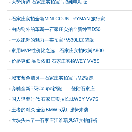
大势所趋 石家庄实拍宝马i3纯电动版
▪
石家庄实拍全新MINI COUNTRYMAN 旅行家
▪
由内到外的革新—石家庄实拍全新绅宝D50
▪
一双跑鞋的魅力—实拍宝马530LI加装版
▪
家用MVP性价比之选—石家庄实拍欧尚A800
▪
价格更低 品质依旧 石家庄实拍WEY VV5S
▪
城市蓝色幽灵—石家庄实拍宝马M2轿跑
▪
奔驰全新E级Coupe轿跑——登陆石家庄
▪
国人轻奢时代 石家庄实拍长城WEY VV7S
▪
王者的对决 全新BMW 5系Li强势来袭
▪
大块头来了—石家庄江淮瑞风S7实拍解析
▪