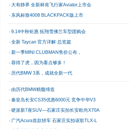
大有静界 全新林肯飞行家Aviator上市会
▪
东风标致4008 BLACKPACK版上市
▪
9.14中秋钜惠 拓翔雪佛兰车型团购会
▪
全新 Taycan 官方详解·总览篇
▪
新一季MINI CLUBMAN售价公布，
▪
蓉得了虎，因为看点够多！
▪
历代BMW 3系，成就全新一代
▪
由历代BMW精髓缔造
▪
秦皇岛长安CS35优惠6000元 竞争中华V3
▪
硬派新7座SUV—石家庄实拍长安欧尚X70A
▪
广汽Acura首款轿车 石家庄实拍讴歌TLX-L
▪