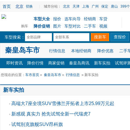
首页
北京
切换
|
城市分站：
北京
天津
上海
广州
保定
唐山
399
车型大全
报价
选车向导
经销商
车贷
|
|
|
|
降价促销
图片
车型对比
二手车
视频
购车
|
|
|
|
车型搜索：
全部品牌
全部车系
秦皇岛车市
行情信息
本地经销商
降价优惠
二手
即时资讯
降价行情
商家促销
秦皇岛商讯
新车实拍
试驾评
您现在的位置：
车市首页
»
秦皇岛车市
»
行情信息
» 新车实拍
新车实拍
高端大7座全境SUV雪佛兰开拓者上市25.99万元起
▪
新感观 真实力 抢先试驾全新一代瑞虎7
▪
试驾别克旗舰SUV昂科旗
▪