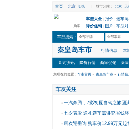
首页
北京
切换
|
城市分站：
北京
天
车型大全
报价
选车向
|
|
降价促销
图片
车型对
购车
|
|
车型搜索：
全部品牌
全部车系
秦皇岛车市
行情信息
本
即时资讯
降价行情
商家促销
秦皇
您现在的位置：
车市首页
»
秦皇岛车市
»
行情信
车友关注
一汽奔腾，7彩初夏自驾之旅圆
▪
七夕表爱 送礼选车需讲究省钱
▪
唐欢迎垂询 购车价12.99万元起
▪