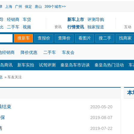
津
上海
广州
保定
唐山
399个城市>>
导
经销商
车贷
新车上市
评测导购
|
|
|
比
二手车
视频
行情资讯
独家报道
资讯
互动
|
|
|
地经销商
降价优惠
二手车
车友会
岛商讯
新车实拍
试驾评测
秦皇岛车市访谈
秦皇岛热门活动
车
息
» 车友关注
本
满结束
2020-05-20
环保
2019-08-07
售
2019-07-22